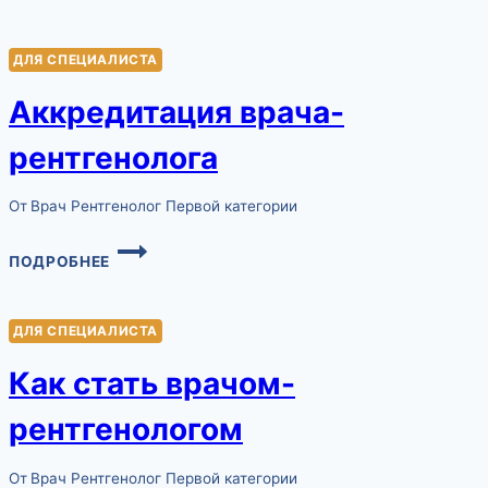
РЕНТГЕН-
ЛАБОРАНТОМ:
ДЛЯ СПЕЦИАЛИСТА
ПОШАГОВОЕ
РУКОВОДСТВО
Аккредитация врача-
ДЛЯ
ШКОЛЬНИКОВ
рентгенолога
От
Врач Рентгенолог Первой категории
АККРЕДИТАЦИЯ
ПОДРОБНЕЕ
ВРАЧА-
РЕНТГЕНОЛОГА
ДЛЯ СПЕЦИАЛИСТА
Как стать врачом-
рентгенологом
От
Врач Рентгенолог Первой категории