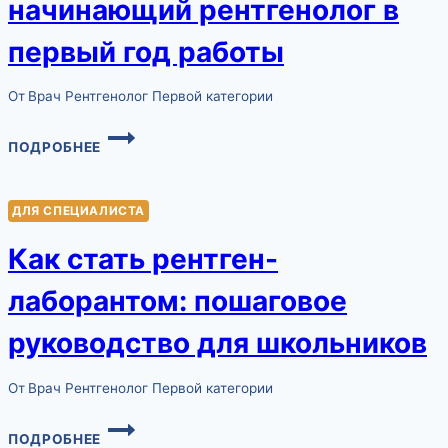
начинающий рентгенолог в
НЕ
ПРИНЯТЬ
первый год работы
ЗА
ПАТОЛОГИЮ
От
Врач Рентгенолог Первой категории
ЧТО
ПОДРОБНЕЕ
ДОЛЖЕН
ЗНАТЬ
НАЧИНАЮЩИЙ
ДЛЯ СПЕЦИАЛИСТА
РЕНТГЕНОЛОГ
В
Как стать рентген-
ПЕРВЫЙ
ГОД
лаборантом: пошаговое
РАБОТЫ
руководство для школьников
От
Врач Рентгенолог Первой категории
КАК
ПОДРОБНЕЕ
СТАТЬ