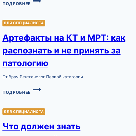
ПОДРОБНЕЕ
ДИСТАНЦИОННОГО
ОПИСАНИЯ
ИССЛЕДОВАНИЙ
ДЛЯ СПЕЦИАЛИСТА
(ТЕЛЕРЕНТГЕНОЛОГИЯ)
Артефакты на КТ и МРТ: как
распознать и не принять за
патологию
От
Врач Рентгенолог Первой категории
АРТЕФАКТЫ
ПОДРОБНЕЕ
НА
КТ
И
ДЛЯ СПЕЦИАЛИСТА
МРТ:
КАК
Что должен знать
РАСПОЗНАТЬ
И