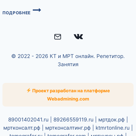
КАК
ПОДРОБНЕЕ
СТАТЬ
ВРАЧОМ-
РЕНТГЕНОЛОГОМ
© 2022 - 2026 КТ и МРТ онлайн. Репетитор.
Занятия
Проект разработан на платформе
Webadmining.com
89001402041.ru | 89266559119.ru | мртдок.рф |
мртконсалт.рф | мртконсалтинг.рф | ktmrtonline.ru |
tomografer.ru | tomografer.com | мрткурсы.рф |