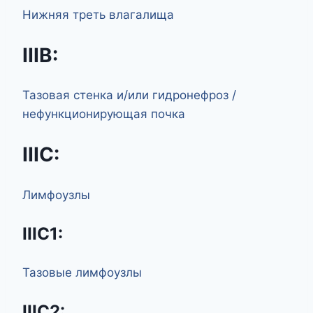
Нижняя треть влагалища
IIIB:
Тазовая стенка и/или гидронефроз /
нефункционирующая почка
IIIC:
Лимфоузлы
IIIC1:
Тазовые лимфоузлы
IIIC2: