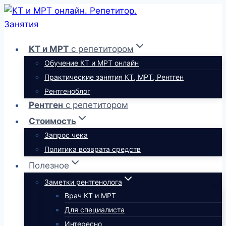
Перейти
к
содержимому
КТ и МРТ
с репетитором
Обучение КТ и МРТ онлайн
Практические занятия КТ, МРТ, Рентген
Рентгеноблог
Рентген
с репетитором
Стоимость
Запрос чека
Политика возврата средств
Полезное
Заметки рентгенолога
Врач КТ и МРТ
Для специалиста
Интересно